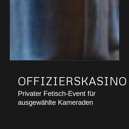
OFFIZIERSKASINO
Privater Fetisch-Event für
ausgewählte Kameraden