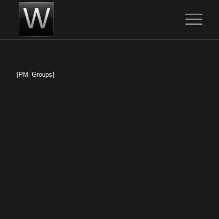
[PM_Groups]